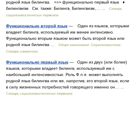
родной язык билингва. <=> функционально первый язык ♦
билингвизм См. также: Билингв, Билингвизм,… …
Словарь
социолингвистических терминов
Функционально второй язык
— Один яз языков, которыми
владеет билингв, используемый им менее интенсивно.
Функционально вторым языком может быть второй язык или
родной язык билингва …
Общее языкознание. Социолингвистика:
Словарь-справочник
Функционально первый язык
— Один из двух (или более)
языков, которыми владеет билингв, используемый им с
наибольшей интенсивностью. Роль Ф.п.я. может выполнять
родной язык билингва или же, напротив, его второй язык, если
в силу жизненных потребностей говорящего именно он… …
Словарь социолингвистических терминов