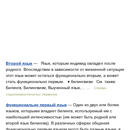
Второй язык
— Язык, которым индивид овладел после
родного. Впоследствии в зависимости от жизненной ситуации
этот язык может остаться функционально вторым, а может
стать функционально первым. ♦ билингвизм См. также:
Билингв, Билингвизм, Выученный язык,… …
Словарь
социолингвистических терминов
функционально первый язык
— Один из двух или более
языков, которыми владеет билингв, используемый им с
наибольшей интенсивностью (им может быть родной или
второй язык билингва). В различных сферах общения
функционально первым языком могут быть разные языки: в