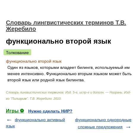
Словарь лингвистических терминов Т.В.
Жеребило
функционально второй язык
Толкование
функционально второй язык
Один яз языков, которыми владеет билингв, используемый им
менее интенсивно. Функционально вторым языком может быть
второй язык или родной язык билингва.
Словарь лингвистических терминов: Изд. 5-е, испр-е и дополн. — Назрань: Изд-
во "Пилигрим"
.
Т.В. Жеребило
.
2010
.
Игры ⚽
Нужно сделать НИР?
функционально активный
функционально однородные
язык
сложные предложения